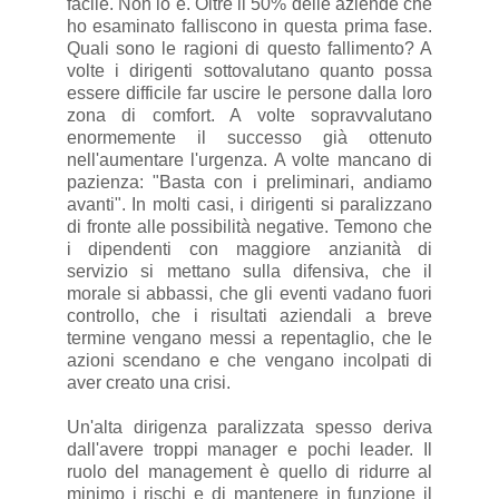
facile. Non lo è. Oltre il 50% delle aziende che
ho esaminato falliscono in questa prima fase.
Quali sono le ragioni di questo fallimento? A
volte i dirigenti sottovalutano quanto possa
essere difficile far uscire le persone dalla loro
zona di comfort. A volte sopravvalutano
enormemente il successo già ottenuto
nell'aumentare l'urgenza. A volte mancano di
pazienza: "Basta con i preliminari, andiamo
avanti". In molti casi, i dirigenti si paralizzano
di fronte alle possibilità negative. Temono che
i dipendenti con maggiore anzianità di
servizio si mettano sulla difensiva, che il
morale si abbassi, che gli eventi vadano fuori
controllo, che i risultati aziendali a breve
termine vengano messi a repentaglio, che le
azioni scendano e che vengano incolpati di
aver creato una crisi.
Un'alta dirigenza paralizzata spesso deriva
dall'avere troppi manager e pochi leader. Il
ruolo del management è quello di ridurre al
minimo i rischi e di mantenere in funzione il