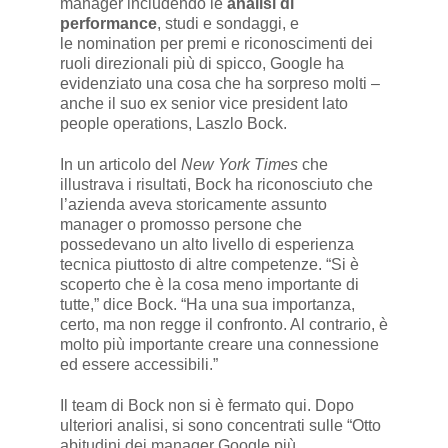
manager includendo le
analisi di
performance
, studi e sondaggi, e
le nomination per premi e riconoscimenti dei
ruoli direzionali più di spicco, Google ha
evidenziato una cosa che ha sorpreso molti –
anche il suo ex senior vice president lato
people operations, Laszlo Bock.
In un articolo del
New York Times
che
illustrava i risultati, Bock ha riconosciuto che
l’azienda aveva storicamente assunto
manager o promosso persone che
possedevano un alto livello di esperienza
tecnica piuttosto di altre competenze. “Si è
scoperto che è la cosa meno importante di
tutte,” dice Bock. “Ha una sua importanza,
certo, ma non regge il confronto. Al contrario, è
molto più importante creare una connessione
ed essere accessibili.”
Il team di Bock non si è fermato qui. Dopo
ulteriori analisi, si sono concentrati sulle “Otto
abitudini dei manager Google più