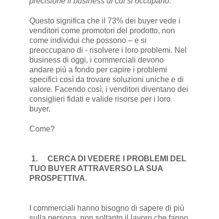
precisione il business di cui si occupano.
Questo significa che il 73% dei buyer vede i
venditori come promotori del prodotto, non
come individui che possono – e si
preoccupano di - risolvere i loro problemi. Nel
business di oggi, i commerciali devono
andare più a fondo per capire i problemi
specifici così da trovare soluzioni uniche e di
valore. Facendo così, i venditori diventano dei
consiglieri fidati e valide risorse per i loro
buyer.
Come?
1.
CERCA DI VEDERE I PROBLEMI DEL
TUO BUYER ATTRAVERSO LA SUA
PROSPETTIVA.
I commerciali hanno bisogno di sapere di più
sulla persona, non soltanto il lavoro che fanno