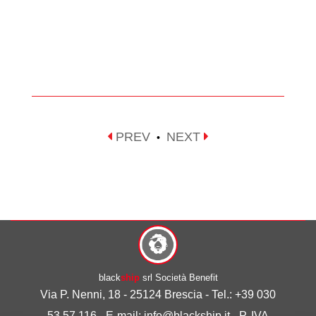
PREV
NEXT
•
black
ship
srl Società Benefit
Via P. Nenni, 18 - 25124 Brescia - Tel.: +39 030
53.57.116 - E-mail: info@blackship.it - P. IVA