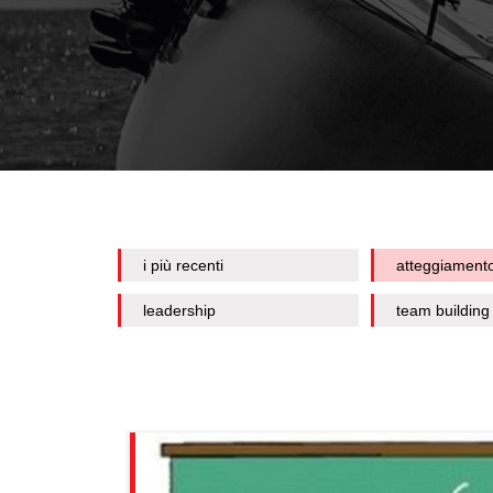
i più recenti
atteggiament
leadership
team building