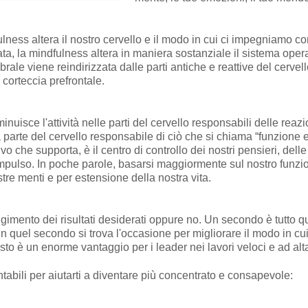
ness altera il nostro cervello e il modo in cui ci impegniamo con n
ta, la mindfulness altera in maniera sostanziale il sistema opera
rebrale viene reindirizzata dalle parti antiche e reattive del cerve
 corteccia prefrontale.
uisce l'attività nelle parti del cervello responsabili delle reazio
a parte del cervello responsabile di ciò che si chiama “funzione 
 che supporta, è il centro di controllo dei nostri pensieri, delle 
l'impulso. In poche parole, basarsi maggiormente sul nostro funz
re menti e per estensione della nostra vita.
ngimento dei risultati desiderati oppure no. Un secondo è tutto q
In quel secondo si trova l'occasione per migliorare il modo in cui 
uesto è un enorme vantaggio per i leader nei lavori veloci e ad al
bili per aiutarti a diventare più concentrato e consapevole: