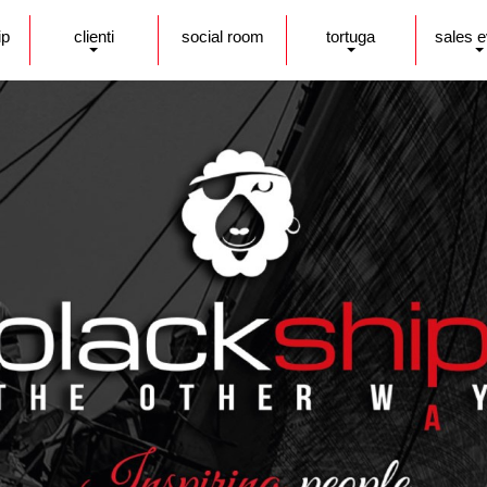
ip
clienti
social room
tortuga
sales 