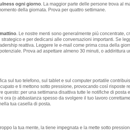
fulness ogni giorno
. La maggior parte delle persone trova al ma
momento della giornata. Prova per quattro settimane.
 mattino
. Le nostre menti sono generalmente più concentrate, cr
strategico e per dedicarsi alle conversazioni importanti. Se leggi
eadership reattiva. Leggere le e-mail come prima cosa della giorn
potenziale. Prova ad aspettare almeno 30 minuti, o addirittura un'
tifica sul tuo telefono, sul tablet e sul computer portatile contribu
cupato e ti mettono sotto pressione, provocando così risposte r
questo: per una settimana disattiva tutte le notifiche di posta elet
gni ora (o abbastanza spesso da svolgere il tuo lavoro correttame
ella tua casella di posta.
 troppo la tua mente, la tiene impegnata e la mette sotto pression