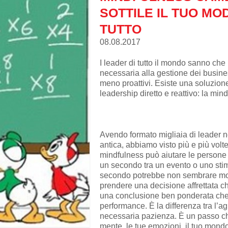
SOTTILE IL TUO MO
TUTTO
08.08.2017
I leader di tutto il mondo sanno ch
necessaria alla gestione dei business
meno proattivi. Esiste una soluzion
leadership diretto e reattivo: la min
Avendo formato migliaia di leader ne
antica, abbiamo visto più e più volt
mindfulness può aiutare le persone
un secondo tra un evento o uno stim
secondo potrebbe non sembrare molt
prendere una decisione affrettata che
una conclusione ben ponderata che 
performance. È la differenza tra l’ag
necessaria pazienza. È un passo ch
mente, le tue emozioni, il tuo mondo