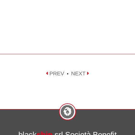
PREV
NEXT
•
black
ship
srl Società Benefit