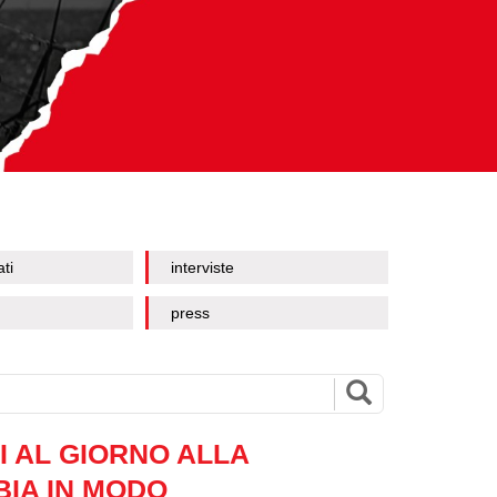
ati
interviste
press
I AL GIORNO ALLA
IA IN MODO