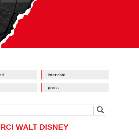
ati
interviste
press
RCI WALT DISNEY