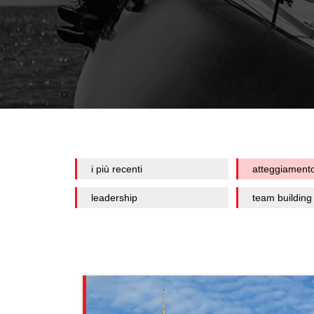
i più recenti
atteggiament
leadership
team building