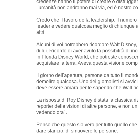
credenze hanno il potere di creare o distrugge
l'umanità non andranno mai via, ed è nostro c
Credo che il lavoro della leadership, il numero
leader è vedere qualcosa meglio di chiunque al
altri.
Alcuni di voi potrebbero ricordare Walt Disney,
di lui. Ricordo di aver avuto la possibilità di i
in Florida Disney World, che potreste conoscer
acquistare la terra. Aveva questa visione comp
Il giorno dell'apertura, persone da tutto il 
demolire qualcosa. Uno dei giornalisti si avvic
deve essere amara per te sapendo che Walt non
La risposta di Roy Disney è stata la classica r
reporter delle visioni di altre persone, e non u
vedendo ora".
Penso che questo sia vero per tutto quello che
dare slancio, di smuovere le persone.