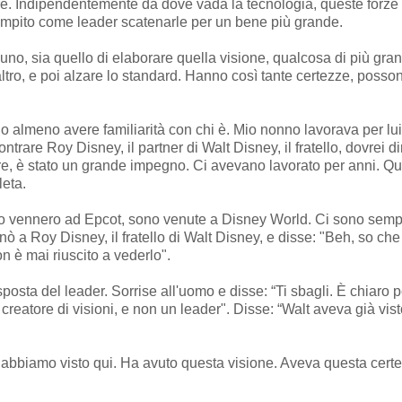
re. Indipendentemente da dove vada la tecnologia, queste forze 
ompito come leader scatenarle per un bene più grande.
 uno, sia quello di elaborare quella visione, qualcosa di più gr
tro, e poi alzare lo standard. Hanno così tante certezze, posson
 o almeno avere familiarità con chi è. Mio nonno lavorava per lui
ncontrare Roy Disney, il partner di Walt Disney, il fratello, dovre
e, è stato un grande impegno. Ci avevano lavorato per anni. Qu
leta.
mondo vennero ad Epcot, sono venute a Disney World. Ci sono sem
inò a Roy Disney, il fratello di Walt Disney, e disse: "Beh, so c
 è mai riuscito a vederlo".
isposta del leader. Sorrise all'uomo e disse: “Ti sbagli. È chiar
n creatore di visioni, e non un leader". Disse: “Walt aveva già vis
 abbiamo visto qui. Ha avuto questa visione. Aveva questa cert