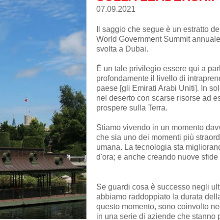
07.09.2021
Il saggio che segue è un estratto de
World Government Summit annuale 
svolta a Dubai.
È un tale privilegio essere qui a pa
profondamente il livello di intrapre
paese [gli Emirati Arabi Uniti]. In so
nel deserto con scarse risorse ad e
prospere sulla Terra.
Stiamo vivendo in un momento dav
che sia uno dei momenti più straordi
umana. La tecnologia sta miglioran
d'ora; e anche creando nuove sfide 
Se guardi cosa è successo negli ulti
abbiamo raddoppiato la durata della
questo momento, sono coinvolto negl
in una serie di aziende che stanno