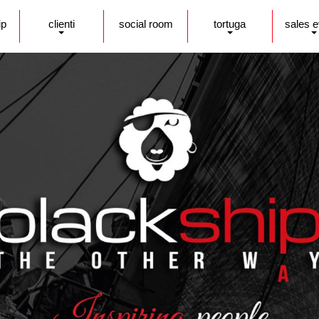
ip
clienti
social room
tortuga
sales 