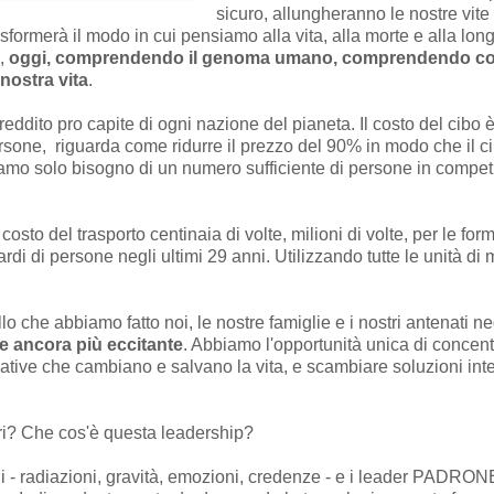
sicuro, allungheranno le nostre vite
asformerà il modo in cui pensiamo alla vita, alla morte e alla l
e,
oggi, comprendendo il genoma umano, comprendendo come
nostra vita
.
reddito pro capite di ogni nazione del pianeta. Il costo del cibo è
rsone, riguarda come ridurre il prezzo del 90% in modo che il c
mo solo bisogno di un numero sufficiente di persone in competi
 costo del trasporto centinaia di volte, milioni di volte, per le 
ardi di persone negli ultimi 29 anni. Utilizzando tutte le unità di 
 che abbiamo fatto noi, le nostre famiglie e i nostri antenati neg
e ancora più eccitante
. Abbiamo l'opportunità unica di concent
vative che cambiano e salvano la vita, e scambiare soluzioni intell
i? Che cos'è questa leadership?
bili - radiazioni, gravità, emozioni, credenze - e i leader PADRON