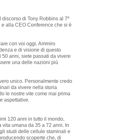
l discorso di Tony Robbins al 7º
e alla CEO Conference che si è
rlare con voi oggi. Ammiro
ndenza e di visione di questo
li 50 anni, siete passati da vivere
ssere una delle nazioni più
vero unico. Personalmente credo
nari da vivere nella storia
do le nostre vite come mai prima
e aspettative.
mi 120 anni in tutto il mondo,
 vita umana da 35 a 72 anni. In
i studi delle cellule staminali e
 producendo scoperte che, di