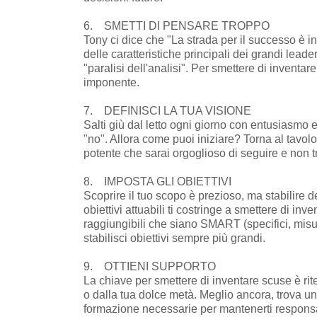
6. SMETTI DI PENSARE TROPPO
Tony ci dice che "La strada per il successo è i
delle caratteristiche principali dei grandi leade
"paralisi dell'analisi". Per smettere di inventa
imponente.
7. DEFINISCI LA TUA VISIONE
Salti giù dal letto ogni giorno con entusiasmo 
"no". Allora come puoi iniziare? Torna al tavo
potente che sarai orgoglioso di seguire e non t
8. IMPOSTA GLI OBIETTIVI
Scoprire il tuo scopo è prezioso, ma stabilire de
obiettivi attuabili ti costringe a smettere di inv
raggiungibili che siano SMART (specifici, misura
stabilisci obiettivi sempre più grandi.
9. OTTIENI SUPPORTO
La chiave per smettere di inventare scuse è rit
o dalla tua dolce metà. Meglio ancora, trova un
formazione necessarie per mantenerti responsa