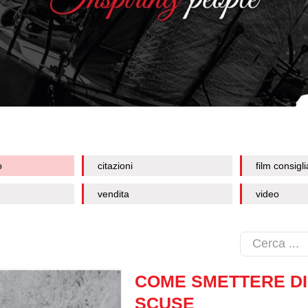
o
citazioni
film consigli
vendita
video
COME SMETTERE DI
SCUSE