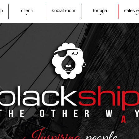
ip
clienti
social room
tortuga
sales 