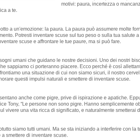
motivi: paura, incertezza o mancanz
ca a te.
tto a un'emozione: la paura. La paura può assumere molte form
imento. Potresti inventare scuse sul tuo peso o sulla tua salute 
nventare scuse e affrontare le tue paure, ma si può fare.
isogni umani che guidano le nostre decisioni. Uno dei nostri biso
 che sappiamo ci porteranno piacere. Ecco perché è così allettan
frontiamo una situazione di cui non siamo sicuri, il nostro cerve
gnorare questi impulsi naturali e smettere di inventare scuse.
entano anche come pigre, prive di ispirazione e apatiche. Eppu
ice Tony, “Le persone non sono pigre. Hanno semplicemente obiet
ul vivere una vita ricca di significato, e naturalmente smetterai 
utto siamo tutti umani. Ma se sta iniziando a interferire con la t
e a smettere di inventare scuse.