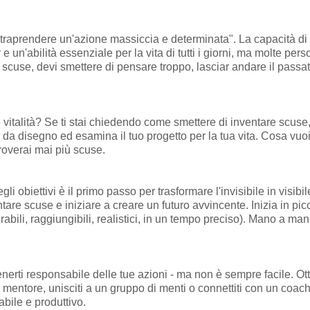
ntraprendere un'azione massiccia e determinata". La capacità di p
r e un'abilità essenziale per la vita di tutti i giorni, ma molte pe
re scuse, devi smettere di pensare troppo, lasciar andare il pass
e vitalità? Se ti stai chiedendo come smettere di inventare scuse
lo da disegno ed esamina il tuo progetto per la tua vita. Cosa v
roverai mai più scuse.
gli obiettivi è il primo passo per trasformare l'invisibile in visib
entare scuse e iniziare a creare un futuro avvincente. Inizia in picc
bili, raggiungibili, realistici, in un tempo preciso). Mano a man
enerti responsabile delle tue azioni - ma non è sempre facile. Ot
 mentore, unisciti a un gruppo di menti o connettiti con un coac
bile e produttivo.