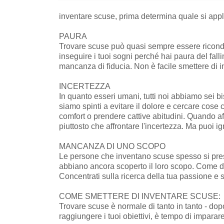
inventare scuse, prima determina quale si appli
PAURA
Trovare scuse può quasi sempre essere ricondo
inseguire i tuoi sogni perché hai paura del fall
mancanza di fiducia. Non è facile smettere di i
INCERTEZZA
In quanto esseri umani, tutti noi abbiamo sei b
siamo spinti a evitare il dolore e cercare cose
comfort o prendere cattive abitudini. Quando af
piuttosto che affrontare l'incertezza. Ma puoi i
MANCANZA DI UNO SCOPO
Le persone che inventano scuse spesso si pres
abbiano ancora scoperto il loro scopo. Come d
Concentrati sulla ricerca della tua passione e s
COME SMETTERE DI INVENTARE SCUSE:
Trovare scuse è normale di tanto in tanto - dopot
raggiungere i tuoi obiettivi, è tempo di imparar