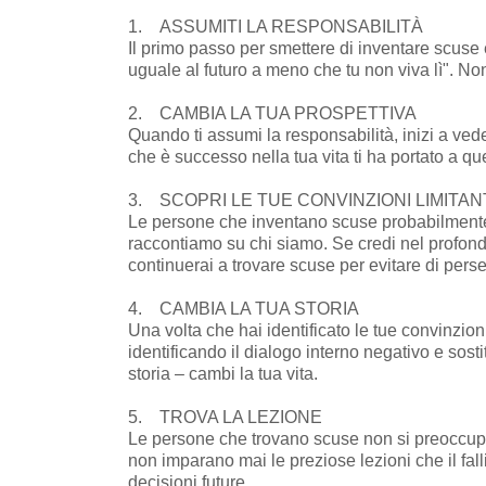
1. ASSUMITI LA RESPONSABILITÀ
Il primo passo per smettere di inventare scuse 
uguale al futuro a meno che tu non viva lì". Non
2. CAMBIA LA TUA PROSPETTIVA
Quando ti assumi la responsabilità, inizi a vede
che è successo nella tua vita ti ha portato a q
3. SCOPRI LE TUE CONVINZIONI LIMITAN
Le persone che inventano scuse probabilmente h
raccontiamo su chi siamo. Se credi nel profondo 
continuerai a trovare scuse per evitare di pers
4. CAMBIA LA TUA STORIA
Una volta che hai identificato le tue convinzion
identificando il dialogo interno negativo e sost
storia – cambi la tua vita.
5. TROVA LA LEZIONE
Le persone che trovano scuse non si preoccupano
non imparano mai le preziose lezioni che il fa
decisioni future.