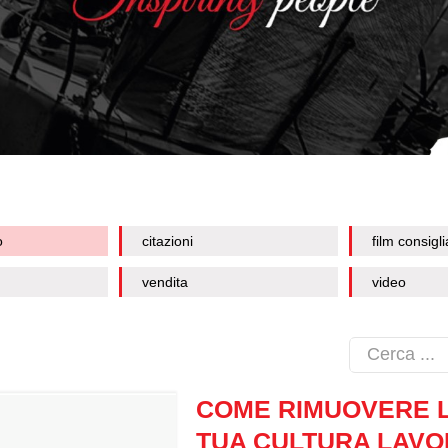
o
citazioni
film consigli
vendita
video
COME RIMUOVERE L
TUA CULTURA LAVO