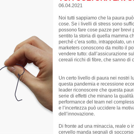
06.04.2021
Noi tutti sappiamo che la paura può 
cose. Se i livelli di stress sono suf
possono fare cose pazze per brevi p
sentito la storia di quella mamma c
perché c’era sotto, intrappolato, un
marketers conoscono da molto il po
vendere tutto: dall’assicurazione sull
cereali ricchi di fibre, che sanno di 
Un certo livello di paura nei nostri l
questa pandemia e recessione econ
leader riconoscere che questa paur
serie di effetti che minano la qualit
performance del team nel complesso.
e l’incertezza può uccidere la motiv
dell’innovazione.
Di fronte ad una minaccia, reale o 
cervello manda segnali di soccorso s