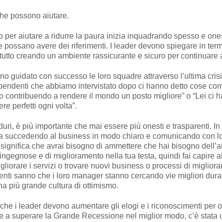
he possono aiutare.
o per aiutare a ridurre la paura inizia inquadrando spesso e one
e possano avere dei riferimenti. I leader devono spiegare in ter
 tutto creando un ambiente rassicurante e sicuro per continuare a r
no guidato con successo le loro squadre attraverso l’ultima cris
ipendenti che abbiamo intervistato dopo ci hanno detto cose come
contribuendo a rendere il mondo un posto migliore” o “Lei ci ha
e perfetti ogni volta”.
uri, è più importante che mai essere più onesti e trasparenti. In
ta succedendo al business in modo chiaro e comunicando con lo
significa che avrai bisogno di ammettere che hai bisogno dell’ai
e ingegnose e di miglioramento nella tua testa, quindi fai capire 
di migliorare i servizi o trovare nuovi business o processi di migli
enti sanno che i loro manager stanno cercando vie migliori durant
una più grande cultura di ottimismo.
 che i leader devono aumentare gli elogi e i riconoscimenti per 
e a superare la Grande Recessione nel miglior modo, c’è stata 