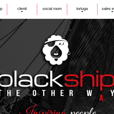
ip
clienti
social room
tortuga
sales 