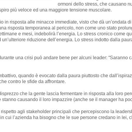
ormoni dello stress, che causano nu
espiro più veloce ed una maggiore tensione muscolare.
in risposta alle minacce immediate, visto che dà un’ondata di 
una risposta temporanea al pericolo, non come uno stato prolun
ttimane e mesi, indebolirà l’energia. Lo stress cronico come 
un’ulteriore riduzione dell’energia. Lo stress indotto dalla paur
a durante una crisi può andare bene per alcuni leader: “Saranno c
battivo, quando è evocato dalla paura piuttosto che dall’ispiraz
che contro le sfide da affrontare.
disprezzo che la gente lascia fermentare in risposta alla loro 
he stanno causando il loro impazzire (anche se il manager ha poc
 rispetto agli stakeholder principali che percepiscono la leader
, in cui l’azienda ha bisogno che le sue persone credano in lei, ch