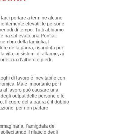
farci portare a termine alcune
ficientemente elevati, le persone
eriodi di tempo. Tutti abbiamo
he ha sollevato una Pontiac
 membro della famiglia. I
tere della paura, usandola per
a vita, ai sistemi di allarme, ai
corteccia d’albero e piedi.
uoghi di lavoro è inevitabile con
omica. Ma è importante per i
a al lavoro può causare una
à degli output delle persone e le
 Il cuore della paura è il dubbio
azione, per non parlare
immaginaria, l’amigdala del
ollecitando il rilascio degli