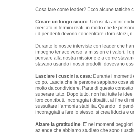
Cosa fare come leader? Ecco alcune tattiche c
Creare un luogo sicuro
: Un'uscita antincendi
mercato in termini reali, in modo che le person
i dipendenti devono concentrare i loro sforzi, il
Durante le nostre interviste con leader che han
impegno tenace verso la mission e i valori. I d
pensare alla nostra missione e a come stavamo 
stavano usando i nostri prodotti: dovevano esser
Lasciare i cuscini a casa
: Durante i momenti d
colpo. Lascia che le persone sappiano cosa s
molto da condividere. Parte di questo concetto 
superare tutto. Dopo tutto, non hai tutte le ide
loro contributi. Incoraggia i dibattiti, al fine 
sussultare l’armonia stabilita. Quando i dipend
incoraggiati a fare lo stesso, si crea fiducia e 
Alzare la gratitudine
: E' nei momenti peggiori
aziende che abbiamo studiato che sono riuscit