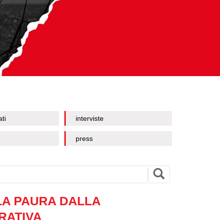
ati
interviste
press
A PAURA DALLA
RATIVA