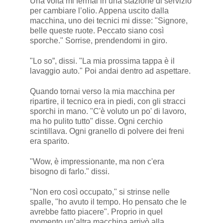
Una volta mi fermai in una stazione di servizio
per cambiare l’olio. Appena uscito dalla
macchina, uno dei tecnici mi disse: "Signore,
belle queste ruote. Peccato siano così
sporche." Sorrise, prendendomi in giro.
"Lo so”, dissi. "La mia prossima tappa è il
lavaggio auto." Poi andai dentro ad aspettare.
Quando tornai verso la mia macchina per
ripartire, il tecnico era in piedi, con gli stracci
sporchi in mano. "C'è voluto un po' di lavoro,
ma ho pulito tutto" disse. Ogni cerchio
scintillava. Ogni granello di polvere dei freni
era sparito.
"Wow, è impressionante, ma non c'era
bisogno di farlo." dissi.
"Non ero così occupato," si strinse nelle
spalle, "ho avuto il tempo. Ho pensato che le
avrebbe fatto piacere". Proprio in quel
momento un’altra macchina arrivò alla