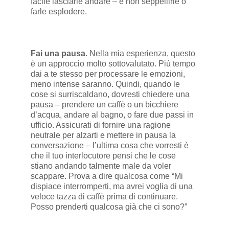
facile lasciarle andare – e non seppellirle o
farle esplodere.
Fai una pausa
. Nella mia esperienza, questo
è un approccio molto sottovalutato. Più tempo
dai a te stesso per processare le emozioni,
meno intense saranno. Quindi, quando le
cose si surriscaldano, dovresti chiedere una
pausa – prendere un caffè o un bicchiere
d’acqua, andare al bagno, o fare due passi in
ufficio. Assicurati di fornire una ragione
neutrale per alzarti e mettere in pausa la
conversazione – l’ultima cosa che vorresti è
che il tuo interlocutore pensi che le cose
stiano andando talmente male da voler
scappare. Prova a dire qualcosa come “Mi
dispiace interromperti, ma avrei voglia di una
veloce tazza di caffè prima di continuare.
Posso prenderti qualcosa già che ci sono?”