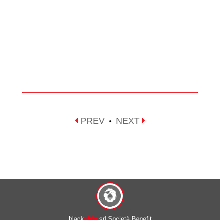
PREV
NEXT
•
black
ship
srl Società Benefit