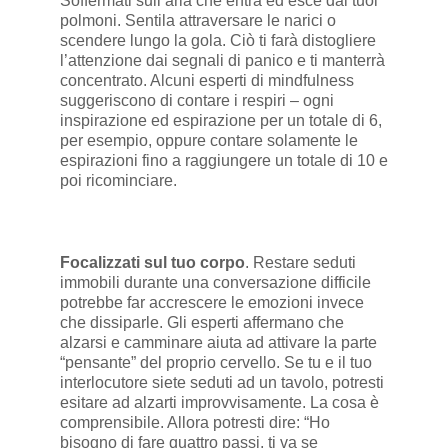
Soffermati sull’aria che entra ed esce dai tuoi
polmoni. Sentila attraversare le narici o
scendere lungo la gola. Ciò ti farà distogliere
l’attenzione dai segnali di panico e ti manterrà
concentrato. Alcuni esperti di mindfulness
suggeriscono di contare i respiri – ogni
inspirazione ed espirazione per un totale di 6,
per esempio, oppure contare solamente le
espirazioni fino a raggiungere un totale di 10 e
poi ricominciare.
Focalizzati sul tuo corpo
. Restare seduti
immobili durante una conversazione difficile
potrebbe far accrescere le emozioni invece
che dissiparle. Gli esperti affermano che
alzarsi e camminare aiuta ad attivare la parte
“pensante” del proprio cervello. Se tu e il tuo
interlocutore siete seduti ad un tavolo, potresti
esitare ad alzarti improvvisamente. La cosa è
comprensibile. Allora potresti dire: “Ho
bisogno di fare quattro passi, ti va se