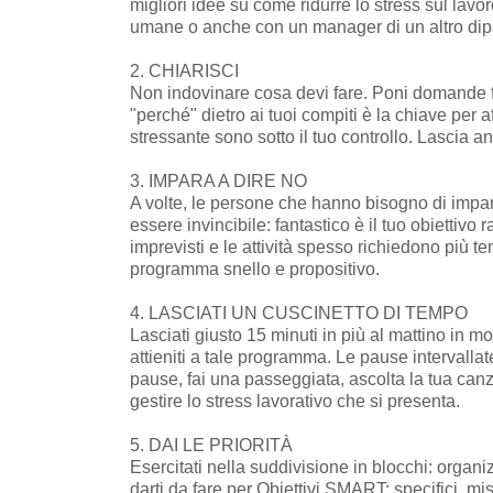
migliori idee su come ridurre lo stress sul lavor
umane o anche con un manager di un altro dipa
2. CHIARISCI
Non indovinare cosa devi fare. Poni domande fi
"perché" dietro ai tuoi compiti è la chiave per a
stressante sono sotto il tuo controllo. Lascia an
3. IMPARA A DIRE NO
A volte, le persone che hanno bisogno di impar
essere invincibile: fantastico è il tuo obiettiv
imprevisti e le attività spesso richiedono più t
programma snello e propositivo.
4. LASCIATI UN CUSCINETTO DI TEMPO
Lasciati giusto 15 minuti in più al mattino in mo
attieniti a tale programma. Le pause intervalla
pause, fai una passeggiata, ascolta la tua canz
gestire lo stress lavorativo che si presenta.
5. DAI LE PRIORITÀ
Esercitati nella suddivisione in blocchi: organizz
darti da fare per Obiettivi SMART: specifici, misu