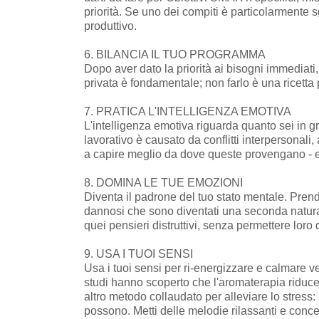
priorità. Se uno dei compiti è particolarmente s
produttivo.
6. BILANCIA IL TUO PROGRAMMA
Dopo aver dato la priorità ai bisogni immediati, 
privata è fondamentale; non farlo è una ricetta 
7. PRATICA L'INTELLIGENZA EMOTIVA
L'intelligenza emotiva riguarda quanto sei in gr
lavorativo è causato da conflitti interpersonali
a capire meglio da dove queste provengano - e a
8. DOMINA LE TUE EMOZIONI
Diventa il padrone del tuo stato mentale. Prendit
dannosi che sono diventati una seconda natura -
quei pensieri distruttivi, senza permettere loro 
9. USA I TUOI SENSI
Usa i tuoi sensi per ri-energizzare e calmare ve
studi hanno scoperto che l'aromaterapia riduce 
altro metodo collaudato per alleviare lo stress:
possono. Metti delle melodie rilassanti e concen