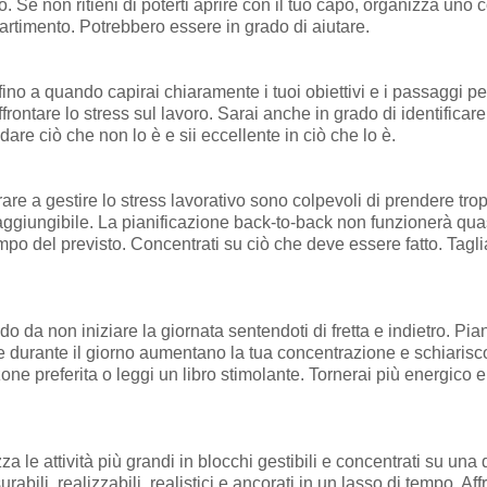
o. Se non ritieni di poterti aprire con il tuo capo, organizza uno c
rtimento. Potrebbero essere in grado di aiutare.
no a quando capirai chiaramente i tuoi obiettivi e i passaggi pe
ffrontare lo stress sul lavoro. Sarai anche in grado di identificare
dare ciò che non lo è e sii eccellente in ciò che lo è.
are a gestire lo stress lavorativo sono colpevoli di prendere tr
o raggiungibile. La pianificazione back-to-back non funzionerà qua
empo del previsto. Concentrati su ciò che deve essere fatto. Taglia
do da non iniziare la giornata sentendoti di fretta e indietro. Pia
te durante il giorno aumentano la tua concentrazione e schiarisc
one preferita o leggi un libro stimolante. Tornerai più energico
a le attività più grandi in blocchi gestibili e concentrati su una d
rabili, realizzabili, realistici e ancorati in un lasso di tempo. Af