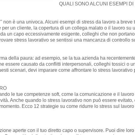
QUALI SONO ALCUNI ESEMPI D
o?" non è una univoca. Alcuni esempi di stress da lavoro a brev
per un cliente, la copertura di un collega malato o il lavoro su
a un capo eccessivamente esigente, colleghi che non portano il lo
ovare stress lavorativo se sentissi una mancanza di controllo su
rma della paura: ad esempio, se la tua azienda ha recentemente s
e essere causato da conflitti interpersonali, colleghi tossici o un
uesti scenari, devi imparare come affrontare lo stress lavorativo 
ORO
orando le tue competenze soft, come la comunicazione e il lavoro
ività. Anche quando lo stress lavorativo non può essere evitato, 
al momento. Ecco 12 strategie su come ridurre lo stress sul lavoro
ione aperte con il tuo diretto capo o supervisore. Puoi dire loro 