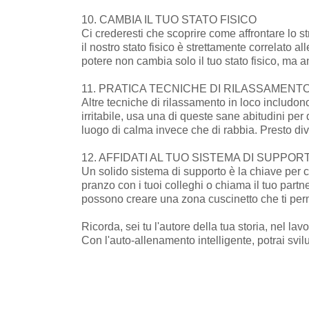
10. CAMBIA IL TUO STATO FISICO
Ci crederesti che scoprire come affrontare lo s
il nostro stato fisico è strettamente correlato 
potere non cambia solo il tuo stato fisico, ma a
11. PRATICA TECNICHE DI RILASSAMENT
Altre tecniche di rilassamento in loco includono
irritabile, usa una di queste sane abitudini per
luogo di calma invece che di rabbia. Presto d
12. AFFIDATI AL TUO SISTEMA DI SUPPOR
Un solido sistema di supporto è la chiave per co
pranzo con i tuoi colleghi o chiama il tuo partn
possono creare una zona cuscinetto che ti perme
Ricorda, sei tu l'autore della tua storia, nel lav
Con l'auto-allenamento intelligente, potrai svil