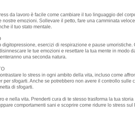
tress da lavoro è facile come cambiare il tuo linguaggio del cor
alle nostre emozioni. Sollevare il petto, fare una camminata veloc
nche il tuo stato mentale.
O
 digitopressione, esercizi di respirazione e pause umoristiche. Q
 disinnescare le tue emozioni e resettare la tua mente in modo da
iventeranno una seconda natura.
TO
ntrastare lo stress in ogni ambito della vita, incluso come affron
er per sfogarti. Anche se potrebbero non avere il controllo sulle 
tta di sfogarti.
oro e nella vita. Prenderti cura di te stesso trasforma la tua stori
uppare comportamenti sani e scoprire come ridurre lo stress sul l