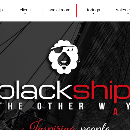
ip
clienti
social room
tortuga
sales 