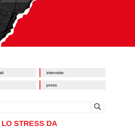
ati
interviste
press
LO STRESS DA