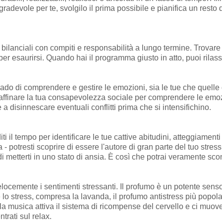
gradevole per te, svolgilo il prima possibile e pianifica un resto
bilanciali con compiti e responsabilità a lungo termine. Trovare l'
per esaurirsi. Quando hai il programma giusto in atto, puoi rilas
ado di comprendere e gestire le emozioni, sia le tue che quelle de
, affinare la tua consapevolezza sociale per comprendere le emozi
 disinnescare eventuali conflitti prima che si intensifichino.
i il tempo per identificare le tue cattive abitudini, atteggiament
 potresti scoprire di essere l'autore di gran parte del tuo stres
di metterti in uno stato di ansia. È così che potrai veramente sco
locemente i sentimenti stressanti. Il profumo è un potente senso p
lo stress, compresa la lavanda, il profumo antistress più popol
 la musica attiva il sistema di ricompense del cervello e ci muov
trati sul relax.