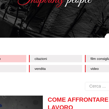
o
citazioni
film consigli
vendita
video
COME AFFRONTARE 
LAVORO