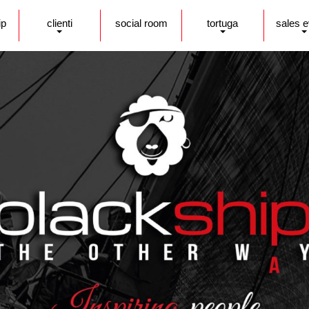
ip
clienti
social room
tortuga
sales 