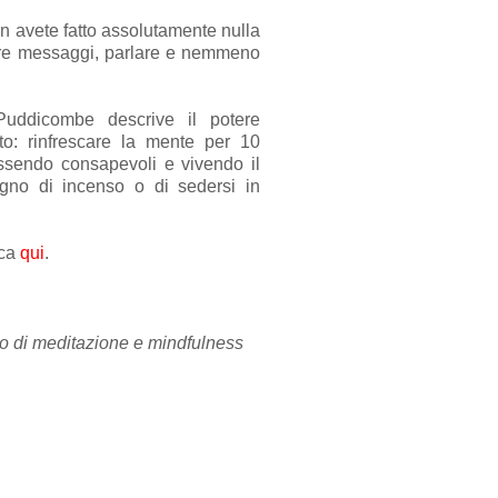
on avete fatto assolutamente nulla
are messaggi, parlare e nemmeno
Puddicombe descrive il potere
sto: rinfrescare la mente per 10
ssendo consapevoli e vivendo il
gno di incenso o di sedersi in
cca
qui
.
 di meditazione e mindfulness