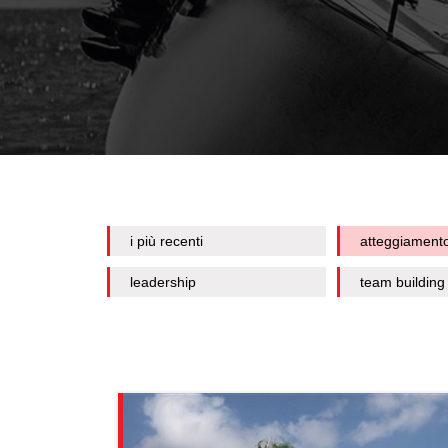
i più recenti
atteggiament
leadership
team building