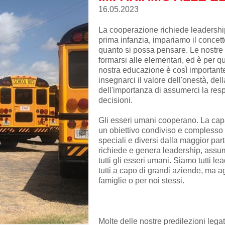
16.05.2023
La cooperazione richiede leadershi
prima infanzia, impariamo il concett
quanto si possa pensare. Le nostre 
formarsi alle elementari, ed è per q
nostra educazione è così important
insegnarci il valore dell'onestà, de
dell'importanza di assumerci la resp
decisioni.
Gli esseri umani cooperano. La capa
un obiettivo condiviso e complesso 
speciali e diversi dalla maggior par
richiede e genera leadership, assum
tutti gli esseri umani. Siamo tutti l
tutti a capo di grandi aziende, ma 
famiglie o per noi stessi.
Molte delle nostre predilezioni lega