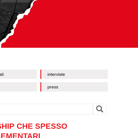
ati
interviste
press
SHIP CHE SPESSO
LEMENTARI