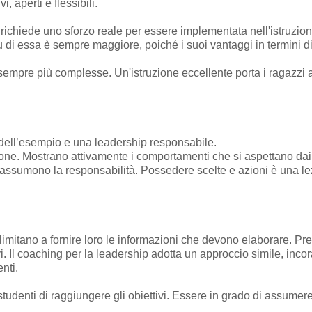
 aperti e flessibili.
é richiede uno sforzo reale per essere implementata nell'istruzio
su di essa è sempre maggiore, poiché i suoi vantaggi in termini d
e sempre più complesse. Un'istruzione eccellente porta i ragazzi a
e dell’esempio e una leadership responsabile.
sone. Mostrano attivamente i comportamenti che si aspettano dai 
 assumono la responsabilità. Possedere scelte e azioni è una lez
 limitano a fornire loro le informazioni che devono elaborare. Pr
vi. Il coaching per la leadership adotta un approccio simile, incor
nti.
studenti di raggiungere gli obiettivi. Essere in grado di assumer