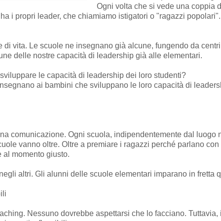
Ogni volta che si vede una coppia d
 i propri leader, che chiamiamo istigatori o "ragazzi popolari".
i vita. Le scuole ne insegnano già alcune, fungendo da centri 
e delle nostre capacità di leadership già alle elementari.
viluppare le capacità di leadership dei loro studenti?
e insegnano ai bambini che sviluppano le loro capacità di leaders
buona comunicazione. Ogni scuola, indipendentemente dal luogo ne
uole vanno oltre. Oltre a premiare i ragazzi perché parlano con
re al momento giusto.
negli altri. Gli alunni delle scuole elementari imparano in fretta 
ili
aching. Nessuno dovrebbe aspettarsi che lo facciano. Tuttavia, 