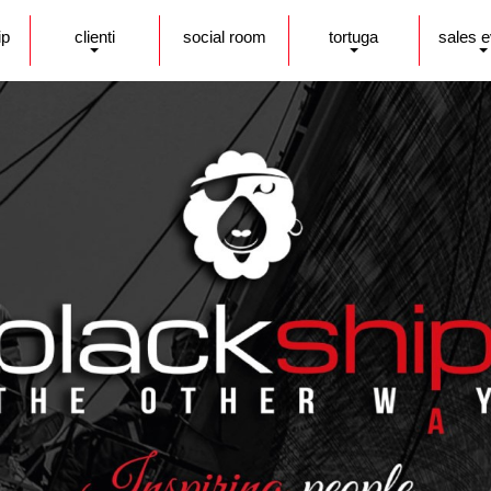
ip
clienti
social room
tortuga
sales 