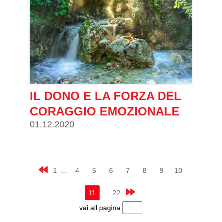
IL DONO E LA FORZA DEL
CORAGGIO EMOZIONALE
01.12.2020
1 ...
4
5
6
7
8
9
10
11
... 22
vai all pagina