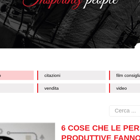
o
citazioni
film consigli
vendita
video
6 COSE CHE LE PE
PRODUTTIVE FANN