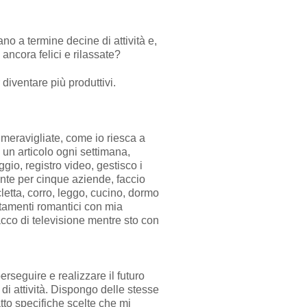
o a termine decine di attività e,
ancora felici e rilassate?
 diventare più produttivi.
eravigliate, come io riesca a
e un articolo ogni settimana,
io, registro video, gestisco i
lente per cinque aziende, faccio
cletta, corro, leggo, cucino, dormo
tamenti romantici con mia
cco di televisione mentre sto con
rseguire e realizzare il futuro
 di attività. Dispongo delle stesse
atto specifiche scelte che mi