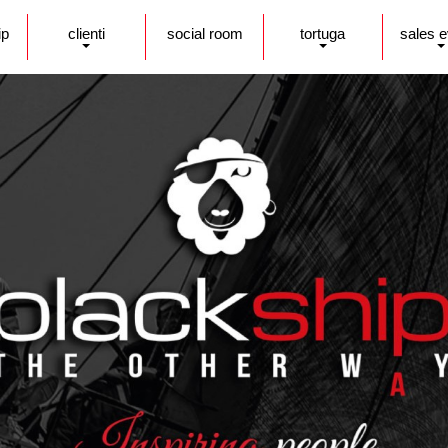
ip
clienti
social room
tortuga
sales 