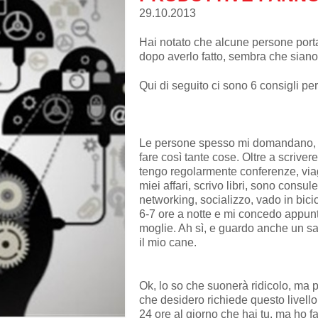
29.10.2013
Hai notato che alcune persone portan
dopo averlo fatto, sembra che siano 
Qui di seguito ci sono 6 consigli per
Le persone spesso mi domandano, m
fare così tante cose. Oltre a scriver
tengo regolarmente conferenze, viagg
miei affari, scrivo libri, sono consu
networking, socializzo, vado in bici
6-7 ore a notte e mi concedo appun
moglie. Ah sì, e guardo anche un sa
il mio cane.
Ok, lo so che suonerà ridicolo, ma pe
che desidero richiede questo livello
24 ore al giorno che hai tu, ma ho f