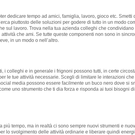
er dedicare tempo ad amici, famiglia, lavoro, gioco etc. Smetti 
rca piuttosto delle soluzioni per godere di tutto in un modo co
he sul lavoro. Trova nella tua azienda colleghi che condividano 
attività che ami. Se tutte queste componenti non sono in sincroni
ve, in un modo o nell’altro.
ti, i colleghi e in generale i frignoni possono tutti, in certe circo
er le tue attività necessarie. Scegli di limitare le interazioni che
i social media possono essere facilmente un buco nero dove si s
me uno strumento che ti dia forza e risponda ai tuoi bisogni di 
da più tempo, ma in realtà ci sono sempre nuovi strumenti e nuov
 lo svolgimento delle attività ordinarie e liberare quindi energie