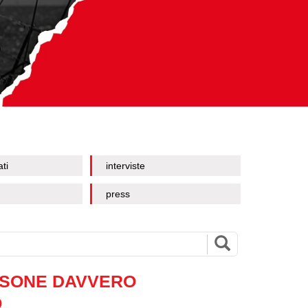
ati
interviste
press
RSONE DAVVERO
O