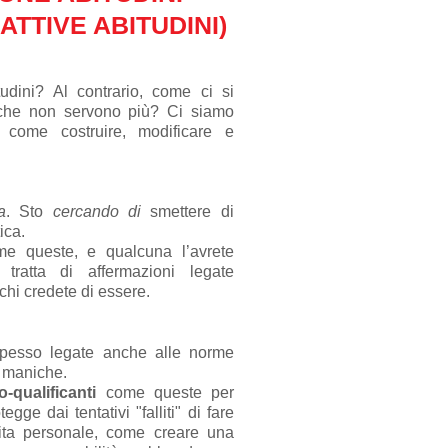
ATTIVE ABITUDINI)
dini? Al contrario, come ci si
 che non servono più? Ci siamo
e come costruire, modificare e
a
. Sto
cercando di
smettere di
ica.
e queste, e qualcuna l’avrete
tratta di affermazioni legate
 chi credete di essere.
pesso legate anche alle norme
i maniche.
-qualificanti
come queste per
egge dai tentativi "falliti" di fare
ita personale, come creare una