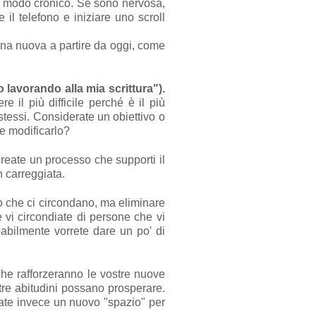
n modo cronico. Se sono nervosa,
 il telefono e iniziare uno scroll
una nuova a partire da oggi, come
 lavorando alla mia scrittura").
il più difficile perché è il più
 stessi. Considerate un obiettivo o
e modificarlo?
. Create un processo che supporti il
n carreggiata.
ro che ci circondano, ma eliminare
e vi circondiate di persone che vi
abilmente vorrete dare un po' di
che rafforzeranno le vostre nuove
stre abitudini possano prosperare.
eate invece un nuovo "spazio" per