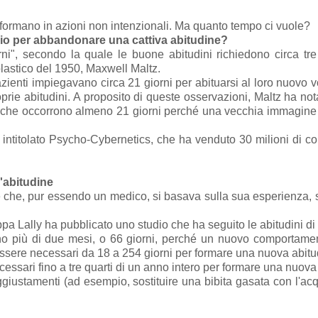
asformano in azioni non intenzionali. Ma quanto tempo ci vuole?
o per abbandonare una cattiva abitudine?
ni", secondo la quale le buone abitudini richiedono circa tre
plastico del 1950, Maxwell Maltz.
azienti impiegavano circa 21 giorni per abituarsi al loro nuovo 
oprie abitudini. A proposito di queste osservazioni, Maltz ha not
che occorrono almeno 21 giorni perché una vecchia immagine 
o intitolato Psycho-Cybernetics, che ha venduto 30 milioni di c
'abitudine
i è che, pur essendo un medico, si basava sulla sua esperienza,
lippa Lally ha pubblicato uno studio che ha seguito le abitudini 
ono più di due mesi, o 66 giorni, perché un nuovo comportament
ssere necessari da 18 a 254 giorni per formare una nuova abitu
cessari fino a tre quarti di un anno intero per formare una nuov
giustamenti (ad esempio, sostituire una bibita gasata con l'acq