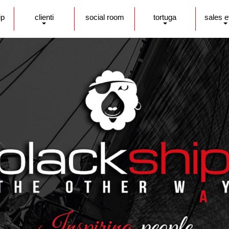
ip
clienti
social room
tortuga
sales 