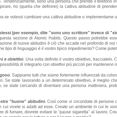
 Tendenzialmente, sono una persona che prende il telefono i
rare, ho (quella che definirei) la cattiva abitudine di prendere
 ma se volessi cambiare una cattiva abitudine o implementarne 
stessi (per esempio, dite "sono uno scrittore" invece di "sto
esta sezione di Atomic Habits. Questo passo potrebbe essere 
ormazione di nuove abitudini è ciò che accade nel profondo di noi
he tipo di linguaggio è il vostro tipico impedimento? Come potet
 e obiettivi
. Una volta definito il vostro obiettivo, tracciatelo
ossibilità di integrarlo con obiettivi più piccoli per mantenervi i
ngono
. Sappiamo tutti che siamo fortemente influenzati da colo
mbri. Se state lavorando a un determinato obiettivo, è meglio ch
se state cercando di diventare una persona mattiniera, prob
stre "buone" abitudini
. Così come vi circondate di persone 
n cui vivete si adatti ad esse. Create un ambiente in cui le vo
e di fumare, dovrete evitare le "pause sigaretta" al lavoro. Cr