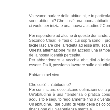
Volevamo parlare delle abitudini, e in partico
sono abitudini? Che cos'è una buona abitudine
ci vuole per iniziare una nuova abitudine? Com
Per rispondere ad alcune di queste domande, 
Secondo Clear, le frasi di cui sopra sono il pro
facile lasciare che la fedeltà ad essa influisca
Questa affermazione mi ha acceso una lampadi
della nostra identità percepita.
Per abbandonare le vecchie abitudini o inizi
essere. Da lì, possiamo lavorare sulle abitudin
Entriamo nel vivo.
Che cos'è un'abitudine?
Per cominciare, ecco alcune definizioni della p
Un'abitudine è una "tendenza o pratica conso
acquisito e seguito regolarmente fino a diventa
Un'abitudine, "dal punto di vista della psicol
ripetizione di un'esperienza mentale".