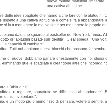
nuova routine mattutina, imparare
una cattiva abitudine.
lare delle idee sbagliate che hanno a che fare con le abitudini
 rispetto a una cattiva abitudine e come si fa a abbandonare l
e si fa a mantenere la motivazione per mantenere le proprie abi
abbiamo dato uno sguardo al bestseller del New York Times,
At
dotto di "abitudini basate sull'identità". Clear spiega: "Una vol
 sulla capacità di cambiare".
na. Tutti noi abbiamo questi blocchi che possono far sembrar
arne di nuove, dobbiamo parlare onestamente con noi stessi d
i, eliminando quelle sbagliate e creandone altre che incoraggino
arola "abitudine".
lidata o regolare, soprattutto se difficile da abbandonare"
re quasi involontario".
ogia, è un modo più o meno fisso di pensare, volere o sentire, 