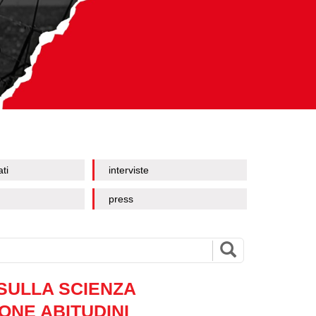
ati
interviste
press
 SULLA SCIENZA
ONE ABITUDINI