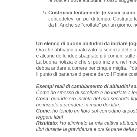
le vostre nuove abitudini. Posso suggerire
Costruisci lentamente (e vacci piano
concedetevi un po' di tempo. Costruite len
da lì. Anche se "crollate" per un giorno, no
Un elenco di buone abitudini da iniziare (og
Ora che abbiamo analizzato la scienza delle ab
e alcune delle idee sbagliate più comuni sulle
La buona notizia è che si può iniziare nel modo
debba andare a correre per cinque miglia. Potet
Il punto di partenza dipende da voi! Potete cost
Esempi reali di cambiamento di abitudini s
Come ho smesso di scrollare e ho iniziato a le
Cosa
: quando ero incinta del mio secondo figli
ho iniziato a prendere in mano dei libri.
Come
: ho tenuto un libro sul comodino al post
leggere libri!
Risultato
: Ho eliminato la mia cattiva abitudin
libri durante la gravidanza e ora fa parte dell