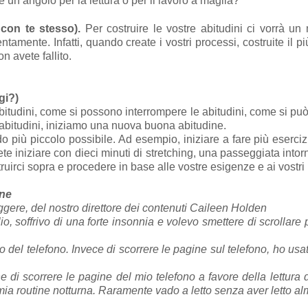
 un angolo per la lettura o per il lavoro a maglia?
 con te stesso).
Per costruire le vostre abitudini ci vorrà u
tamente. Infatti, quando create i vostri processi, costruite il p
n avete fallito.
gi?)
itudini, come si possono interrompere le abitudini, come si può
 abitudini, iniziamo una nuova buona abitudine.
 più piccolo possibile. Ad esempio, iniziare a fare più esercizi
e iniziare con dieci minuti di stretching, una passeggiata intorno
ruirci sopra e procedere in base alle vostre esigenze e ai vostri
ane
ggere, del nostro direttore dei contenuti Caileen Holden
o, soffrivo di una forte insonnia e volevo smettere di scrollare 
o del telefono. Invece di scorrere le pagine sul telefono, ho usat
e di scorrere le pagine del mio telefono a favore della lettura di 
a mia routine notturna. Raramente vado a letto senza aver letto a