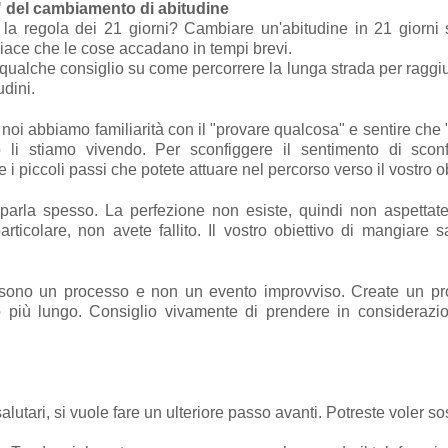
" del cambiamento di abitudine
la regola dei 21 giorni? Cambiare un'abitudine in 21 giorni
iace che le cose accadano in tempi brevi.
qualche consiglio su come percorrere la lunga strada per raggi
udini.
ti noi abbiamo familiarità con il "provare qualcosa" e sentire che
o li stiamo vivendo. Per sconfiggere il sentimento di sconf
i piccoli passi che potete attuare nel percorso verso il vostro ob
 parla spesso. La perfezione non esiste, quindi non aspettat
articolare, non avete fallito. Il vostro obiettivo di mangiare 
i sono un processo e non un evento improvviso. Create un pro
o più lungo. Consiglio vivamente di prendere in considerazi
utari, si vuole fare un ulteriore passo avanti. Potreste voler so