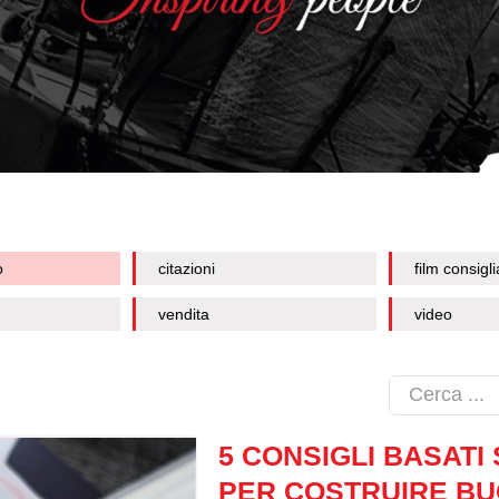
o
citazioni
film consigli
vendita
video
5 CONSIGLI BASATI
PER COSTRUIRE BU