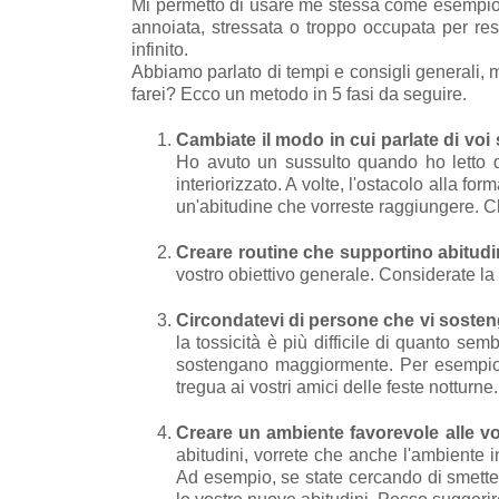
Mi permetto di usare me stessa come esempio.
annoiata, stressata o troppo occupata per respi
infinito.
Abbiamo parlato di tempi e consigli generali,
farei? Ecco un metodo in 5 fasi da seguire.
Cambiate il modo in cui parlate di voi 
Ho avuto un sussulto quando ho letto qu
interiorizzato. A volte, l'ostacolo alla f
un'abitudine che vorreste raggiungere. C
Creare routine che supportino abitudini
vostro obiettivo generale. Considerate la p
Circondatevi di persone che vi soste
la tossicità è più difficile di quanto se
sostengano maggiormente. Per esempio, 
tregua ai vostri amici delle feste notturne.
Creare un ambiente favorevole alle vo
abitudini, vorrete che anche l'ambiente i
Ad esempio, se state cercando di smetter