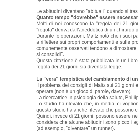
Le abitudini diventano "abituali" quando si tr
Quanto tempo "dovrebbe" essere necessari
Molti di noi conoscono la "regola dei 21 gior
"regola" deriva dall'aneddotica di un chirurgo 
Durante le operazioni, Maltz notò che i suoi p
a riflettere sui propri comportamenti e sulle pr
comunemente osservati tendono a dimostrare 
si consolidi".
Questa citazione è stata pubblicata in un libr
regola dei 21 giorni sia diventata legge.
La "vera" tempistica del cambiamento di un
Il problema dei consigli di Maltz sui 21 giorn
operare (non è un gioco di parole, davvero).
La ricercatrice in psicologia della salute, Phil
Lo studio ha rilevato che, in media, ci vogli
questo studio ha anche rilevato che possono e
Quindi, invece di 21 giorni, possono essere ne
considera che alcune abitudini sono piccoli ag
(ad esempio, "diventare" un runner).