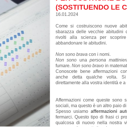
(SOSTITUENDO LE C
16.01.2024
Come si costruiscono nuove abitu
sbarazza delle vecchie abitudini
rivolti alla scienza per scoprir
abbandonare le abitudini.
Non sono brava
con i nomi.
Non sono
una
persona mattinier
fumare.
Non sono bravo
in matemat
Conoscete bene affermazioni com
anche detta qualche volta. Si 
direttamente alla vostra identità e a
Affermazioni come queste sono s
sociali, ma questo è un altro paio d
Spesso usiamo
affermazioni auto
fermarci. Questo tipo di frasi ci prot
qualcosa di nuovo nella nostra v