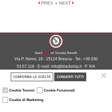
PREV
NEXT
•
black
ship
srl Società Benefit
Via P. Nenni, 18 - 25124 Brescia - Tel.: +39 030
53.57.116 - E-mail: info@blackship.it - P. IVA
03492980986
CONFERMA LE SCELTE
CONSENTI TUTTI
Privacy policy
-
Cookie policy
Cookie Tecnici
Cookie Funzionali
Cookie di Marketing