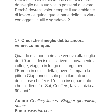
Pensaci: un terzo del tempo che trascorrerai
da sveglio nella tua vita lo passerai al lavoro.
Perché dovresti voler riempire il tuo ambiente
di lavoro - e quindi quella parte della tua vita -
con oggetti inutili e sgradevoli?
17. Credi che il meglio debba ancora
venire, comunque.
Quando mia nonna rimase vedova alla soglia
dei 70 anni, decise di iscriversi nuovamente al
college, viaggiò in lungo e in largo per
l’Europa in ostelli della gioventù, imparò la
pittura Giapponese, solo per citare alcune
delle cose che fece. L’ultimo insegnamento
che mi diede fu: “Sai, Geoffers, la vita inizia a
90 anni.”
Autore:
Geoffrey James - Blogger, giornalista,
autore
Fonte:
www.inc.com