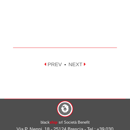
PREV
NEXT
•
black
ship
srl Società Benefit
Via P. Nenni, 18 - 25124 Brescia - Tel.: +39 030