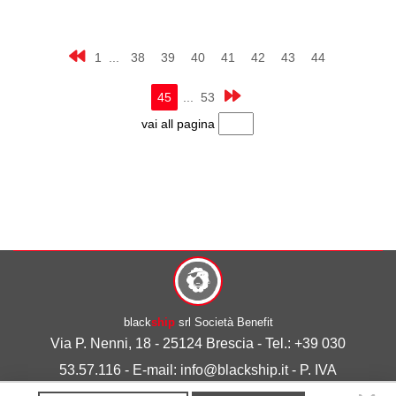
1 ...
38
39
40
41
42
43
44
45
... 53
vai all pagina
black
ship
srl Società Benefit
Via P. Nenni, 18 - 25124 Brescia - Tel.: +39 030
53.57.116 - E-mail: info@blackship.it - P. IVA