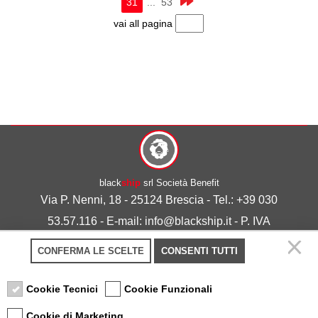
31
... 53
vai all pagina
black
ship
srl Società Benefit
Via P. Nenni, 18 - 25124 Brescia - Tel.: +39 030
53.57.116 - E-mail: info@blackship.it - P. IVA
03492980986
CONFERMA LE SCELTE
CONSENTI TUTTI
Privacy policy
-
Cookie policy
Cookie Tecnici
Cookie Funzionali
Cookie di Marketing