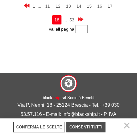
1 ...
11
12
13
14
15
16
17
18
... 53
vai all pagina
black
ship
srl Società Benefit
Via P. Nenni, 18 - 25124 Brescia - Tel.: +39 030
53.57.116 - E-mail: info@blackship.it - P. IVA
03492980986
CONFERMA LE SCELTE
CONSENTI TUTTI
Privacy policy
-
Cookie policy