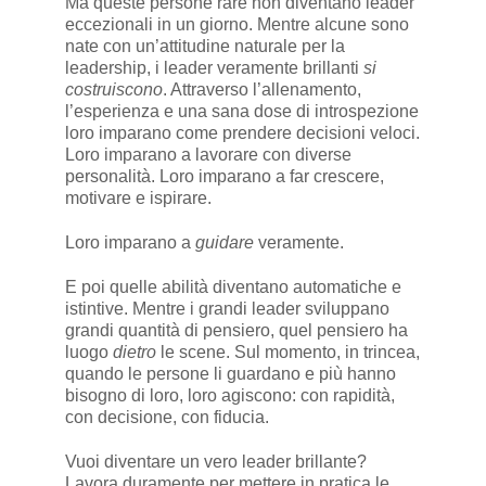
Ma queste persone rare non diventano leader
eccezionali in un giorno. Mentre alcune sono
nate con un’attitudine naturale per la
leadership, i leader veramente brillanti
si
costruiscono
. Attraverso l’allenamento,
l’esperienza e una sana dose di introspezione
loro imparano come prendere decisioni veloci.
Loro imparano a lavorare con diverse
personalità. Loro imparano a far crescere,
motivare e ispirare.
Loro imparano a
guidare
veramente.
E poi quelle abilità diventano automatiche e
istintive. Mentre i grandi leader sviluppano
grandi quantità di pensiero, quel pensiero ha
luogo
dietro
le scene. Sul momento, in trincea,
quando le persone li guardano e più hanno
bisogno di loro, loro agiscono: con rapidità,
con decisione, con fiducia.
Vuoi diventare un vero leader brillante?
Lavora duramente per mettere in pratica le