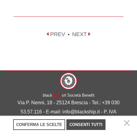
PREV
NEXT
•
black
ship
srl Società Benefit
Via P. Nenni, 18 - 25124 Brescia - Tel.: +39 030
53.57.116 - E-mail: info@blackship.it - P. IVA
03492980986
CONFERMA LE SCELTE
CONSENTI TUTTI
Privacy policy
-
Cookie policy