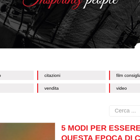
o
citazioni
film consigli
vendita
video
5 MODI PER ESSERE
QUESTA EPOCA DI 