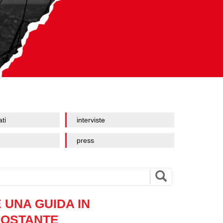
ati
interviste
press
 UNA GUIDA IN
COSTANTE