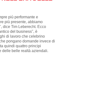
sempre più performante e
re più presente, abbiamo
, dice Tim Leberecht. Ecco
antico del business", è
ghi di lavoro che celebrino
za, che pongano domande invece di
a quindi quattro principi
e delle belle realtà aziendali.