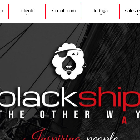
ip
clienti
social room
tortuga
sales 