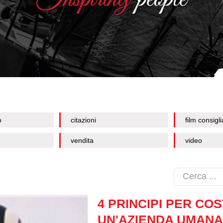
o
citazioni
film consigli
vendita
video
4 PRINCIPI PER CO
UN'AZIENDA UMANA