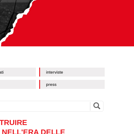
ati
interviste
press
STRUIRE
 NELL'ERA DELLE