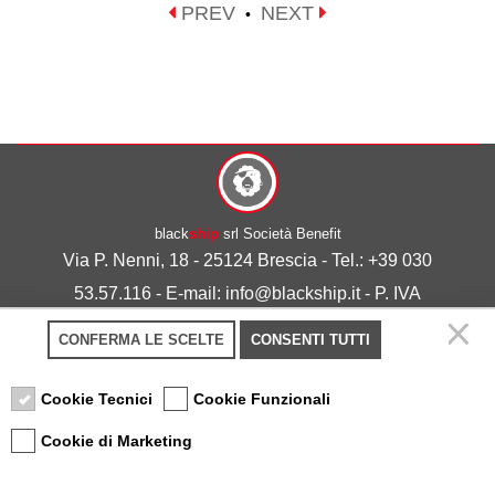
PREV
NEXT
•
black
ship
srl Società Benefit
Via P. Nenni, 18 - 25124 Brescia - Tel.: +39 030
53.57.116 - E-mail: info@blackship.it - P. IVA
03492980986
CONFERMA LE SCELTE
CONSENTI TUTTI
Privacy policy
-
Cookie policy
Cookie Tecnici
Cookie Funzionali
Cookie di Marketing