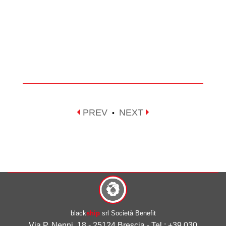
PREV
NEXT
•
black
ship
srl Società Benefit
Via P. Nenni, 18 - 25124 Brescia - Tel.: +39 030