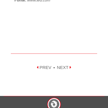
Fonte:
www.ted.com
PREV
NEXT
•