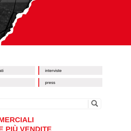
ati
interviste
press
MMERCIALI
 PIÙ VENDITE