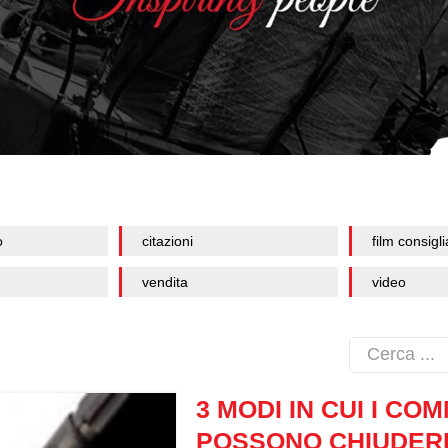
o
citazioni
film consigli
vendita
video
3 MODI IN CUI I CO
POSSONO CHIUDERE