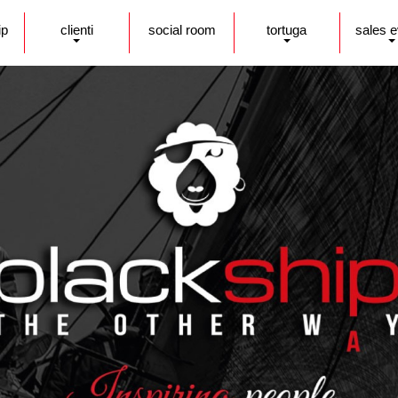
ip
clienti
social room
tortuga
sales 