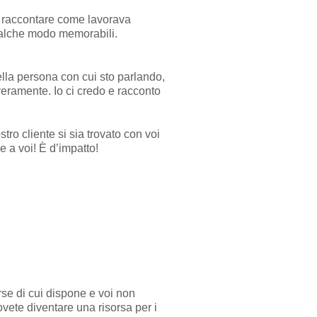
 raccontare come lavorava
 qualche modo memorabili.
ella persona con cui sto parlando,
 veramente. Io ci credo e racconto
tro cliente si sia trovato con voi
e a voi! È d’impatto!
rse di cui dispone e voi non
ovete diventare una risorsa per i