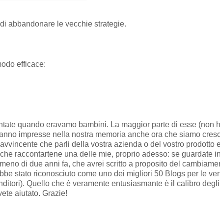
 di abbandonare le vecchie strategie.
modo efficace:
contate quando eravamo bambini. La maggior parte di esse (non
no impresse nella nostra memoria anche ora che siamo cresciuti
 avvincente che parli della vostra azienda o del vostro prodotto
he raccontartene una delle mie, proprio adesso: se guardate in a
meno di due anni fa, che avrei scritto a proposito del cambiame
bbe stato riconosciuto come uno dei migliori 50 Blogs per le ve
nditori). Quello che è veramente entusiasmante è il calibro degli
vete aiutato. Grazie!