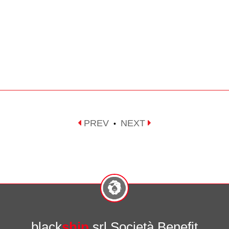
PREV
NEXT
•
black
ship
srl Società Benefit