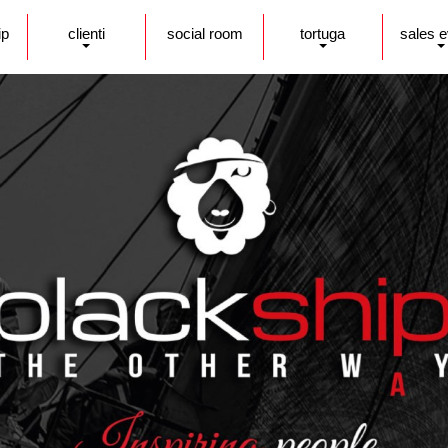
ip
clienti
social room
tortuga
sales 