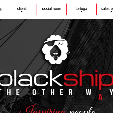
ip
clienti
social room
tortuga
sales 