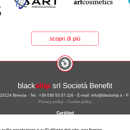
scopri di più
black
ship
srl Società Benefit
- 25124 Brescia - Tel.: +39 030 53.57.116 - E-mail: info@blackship.it - 
Privacy policy
-
Cookie policy