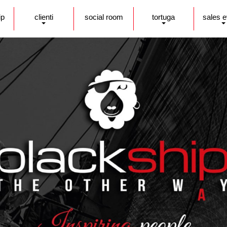
ip
clienti
social room
tortuga
sales 