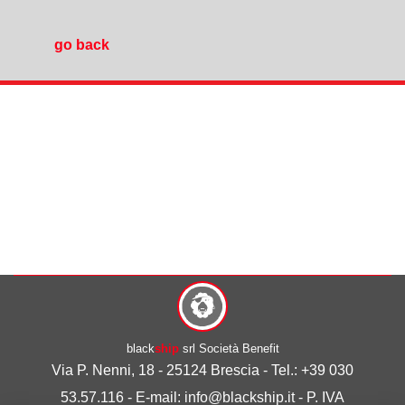
go back
black
ship
srl Società Benefit
Via P. Nenni, 18 - 25124 Brescia - Tel.: +39 030
53.57.116 - E-mail: info@blackship.it - P. IVA