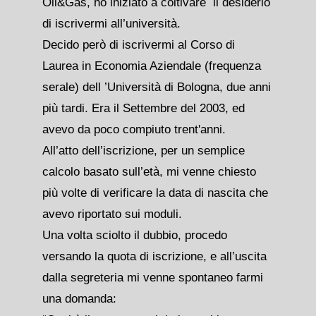
Oil&Gas, ho iniziato a coltivare il desiderio
di iscrivermi all
’
università.
Decido però di iscrivermi al Corso di
Laurea in Economia Aziendale (frequenza
serale) dell
’
Università di Bologna, due anni
più tardi. Era il Settembre del 2003, ed
avevo da poco compiuto trent'anni.
All
’
atto dell
’
iscrizione, per un semplice
calcolo basato sull
’
età, mi venne chiesto
più volte di verificare la data di nascita che
avevo riportato sui moduli.
Una volta sciolto il dubbio, procedo
versando la quota di iscrizione, e all
’
uscita
dalla segreteria mi venne spontaneo farmi
una domanda: