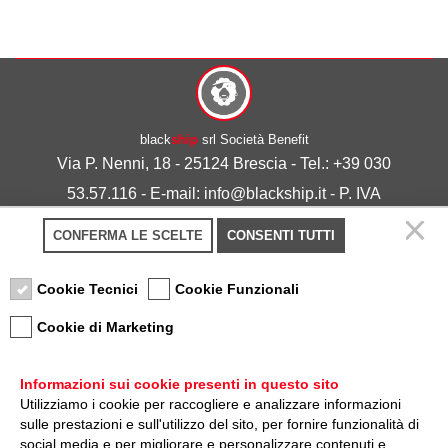
black
ship
srl Società Benefit
Via P. Nenni, 18 - 25124 Brescia - Tel.: +39 030
53.57.116 - E-mail: info@blackship.it - P. IVA
03492980986
CONFERMA LE SCELTE
CONSENTI TUTTI
Privacy policy
-
Cookie policy
Cookie Tecnici
Cookie Funzionali
Cookie di Marketing
Informazioni sui cookie presenti in questo sito
Utilizziamo i cookie per raccogliere e analizzare informazioni
sulle prestazioni e sull'utilizzo del sito, per fornire funzionalità di
Nota sulla Certificazione
social media e per migliorare e personalizzare contenuti e