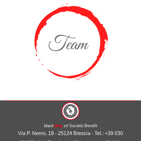
black
ship
srl Società Benefit
Via P. Nenni, 18 - 25124 Brescia - Tel.: +39 030